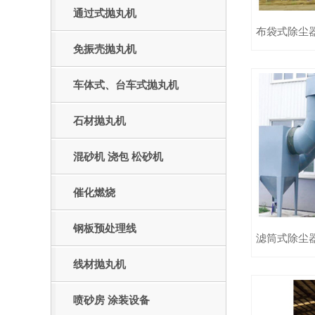
通过式抛丸机
布袋式除尘
免振壳抛丸机
车体式、台车式抛丸机
石材抛丸机
混砂机 浇包 松砂机
催化燃烧
钢板预处理线
滤筒式除尘
线材抛丸机
喷砂房 涂装设备